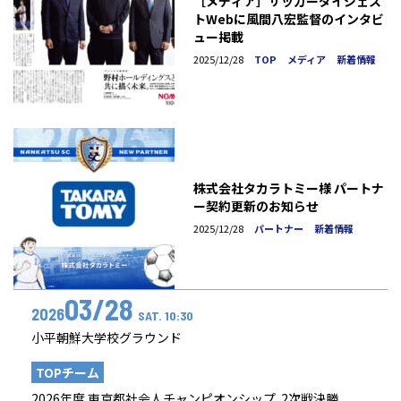
［メディア］サッカーダイジェス
トWebに風間八宏監督のインタビ
ュー掲載
2025/12/28
TOP
メディア
新着情報
株式会社タカラトミー様 パートナ
ー契約更新のお知らせ
2025/12/28
パートナー
新着情報
03/28
2026
SAT. 10:30
小平朝鮮大学校グラウンド
TOPチーム
2026年度 東京都社会人チャンピオンシップ 2次戦決勝