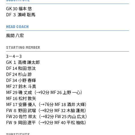
GK 30 福本 悠
DF ３ 濵﨑 聡馬
HEAD COACH
風間 八宏
STARTING MEMBER
3－4－3
GK １ 高橋 謙太郎
DF 14 和田 悠汰
DF 24 杉山 諒
DF 34 小野 春輝
MF 27 鈴木 斗真
MF 29 磯 丈成（→92分 MF 26 上野 一心）
MF 16 松村 敦矢
MF 17 安藤 優人（→76分 MF 18 酒井 大輝）
FW ８ 野田 武瑠（→82分 MF 32 木脇 蓮苑）
FW 20 佐竹 祥太（→82分 FW 25 内山 広太）
FW ９ 岡田 遼平（→92分 MF 40 平松 柚佑）
SUBSTITUTE