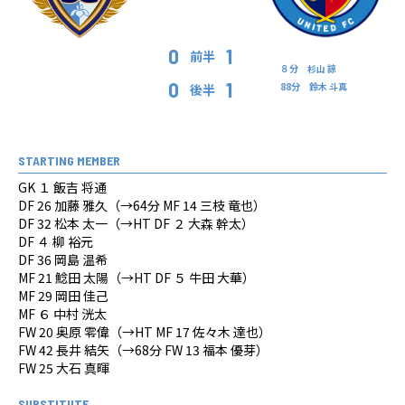
0
1
前半
８分 杉山 諒
0
1
88分 鈴木 斗真
後半
STARTING MEMBER
GK １ 飯吉 将通
DF 26 加藤 雅久（→64分 MF 14 三枝 竜也）
DF 32 松本 太一（→HT DF ２ 大森 幹太）
DF ４ 柳 裕元
DF 36 岡島 温希
MF 21 鯰田 太陽（→HT DF ５ 牛田 大華）
MF 29 岡田 佳己
MF ６ 中村 洸太
FW 20 奥原 零偉（→HT MF 17 佐々木 達也）
FW 42 長井 結矢（→68分 FW 13 福本 優芽）
FW 25 大石 真暉
SUBSTITUTE