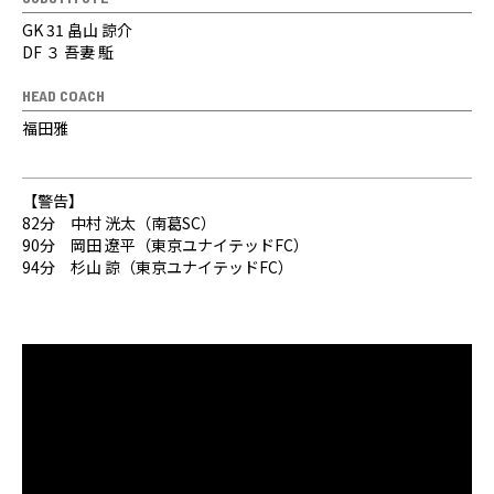
GK 31 畠山 諒介
DF ３ 吾妻 駈
HEAD COACH
福田雅
【警告】
82分 中村 洸太（南葛SC）
90分 岡田 遼平（東京ユナイテッドFC）
94分 杉山 諒（東京ユナイテッドFC）