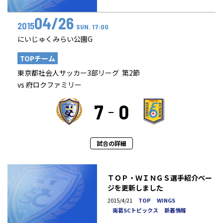
04/26
2015
SUN. 17:00
にいじゅくみらい公園G
TOPチーム
東京都社会人サッカー3部リーグ 第2節
vs 府ロクファミリー
7
0
試合の詳細
ＴＯＰ・ＷＩＮＧＳ選手紹介ペー
ジを更新しました
2015/4/21
TOP
WINGS
南葛SCトピックス
新着情報