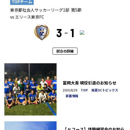
TOPチーム
東京都社会人サッカーリーグ1部 第5節
vs エリース東京FC
3
1
試合の詳細
冨岡大吾 現役引退のお知らせ
2020/8/29
TOP
南葛SCトピックス
新着情報
【Jr.ユース】体験練習会のお知ら