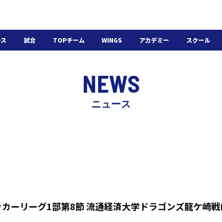
ース
試合
TOPチーム
WINGS
アカデミー
スクール
日程・結果
選手・スタッフ
選手・スタッフ
U-18
スクール概要
NEWS
チケット
U-15
スケジュール
施設紹介
よくある質問
ニュース
WINGSアカデミー
入会の流れ
ッカーリーグ1部第8節 流通経済大学ドラゴンズ龍ケ崎戦