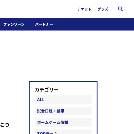
チケット
グッズ
ファンゾーン
パートナー
ホームタウン活動
パートナー募集
南葛サウナクラブ
グッズ
FiNANCiE
カテゴリー
ALL
試合日程・結果
ホームゲーム情報
につ
TOPチーム