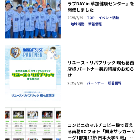
ラブDAY in 草加健康センター』を
開催しました
2025/7/29
TOP
イベント活動
地域活動
新着情報
リユース・リパブリック 環七葛西
店様 パートナー契約締結のお知ら
せ
2025/7/28
パートナー
新着情報
コンビニのマルチコピー機で買え
る南葛SC フォト「関東サッカーリ
ーグ1部第12節 日本大学N.戦」発