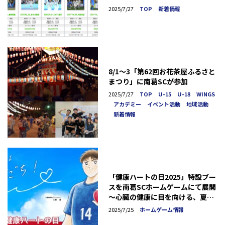
売のお知らせ
2025/7/27
TOP
新着情報
8/1～3「第62回お花茶屋ふるさと
まつり」に南葛SCが参加
2025/7/27
TOP
U-15
U-18
WINGS
アカデミー
イベント活動
地域活動
新着情報
「健康ハートの日2025」特設ブー
スを南葛SCホームゲームにて展開
～心臓の健康に目を向ける、夏の
特別な一日を～
2025/7/25
ホームゲーム情報