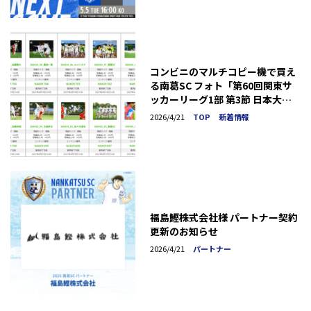
コンビニのマルチコピー機で買え
る南葛SC フォト「第60回関東サ
ッカーリーグ1部 第3節 日本大学
N.戦」発売のお知らせ
2026/4/21
TOP
新着情報
福島鰹株式会社様 パートナー契約
更新のお知らせ
2026/4/21
パートナー