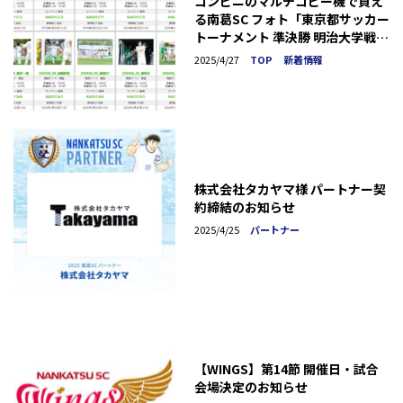
コンビニのマルチコピー機で買え
る南葛SC フォト「東京都サッカー
トーナメント 準決勝 明治大学戦」
発売のお知らせ
2025/4/27
TOP
新着情報
株式会社タカヤマ様 パートナー契
約締結のお知らせ
2025/4/25
パートナー
【WINGS】第14節 開催日・試合
会場決定のお知らせ