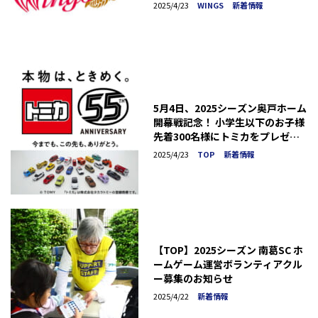
2025/4/23
WINGS
新着情報
5月4日、2025シーズン奥戸ホーム
開幕戦記念！ 小学生以下のお子様
先着300名様にトミカをプレゼン
ト！
2025/4/23
TOP
新着情報
【TOP】2025シーズン 南葛SC ホ
ームゲーム運営ボランティアクル
ー募集のお知らせ
2025/4/22
新着情報