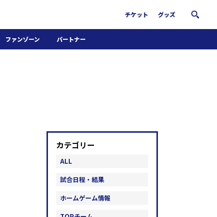
チケット
グッズ
ファンゾーン
パートナー
ホームタウン活動
パートナー募集
南葛サウナクラブ
グッズ
FiNANCiE
カテゴリー
ALL
試合日程・結果
ホームゲーム情報
TOPチーム