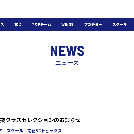
ース
試合
TOPチーム
WINGS
アカデミー
スクール
日程・結果
選手・スタッフ
選手・スタッフ
U-18
スクール概要
NEWS
チケット
U-15
スケジュール
施設紹介
よくある質問
ニュース
WINGSアカデミー
入会の流れ
抜クラスセレクションのお知らせ
ア スクール
南葛SCトピックス