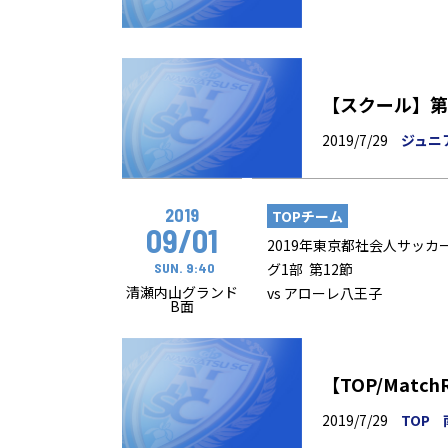
【スクール】第
2019/7/29
ジュニ
2019
TOPチーム
09/01
2019年東京都社会人サッカ
SUN. 9:40
グ1部 第12節
清瀬内山グランド
vs アローレ八王子
B面
2019/7/29
TOP