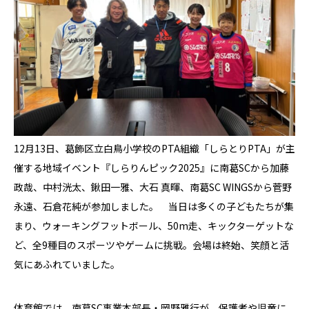
12月13日、葛飾区立白鳥小学校のPTA組織「しらとりPTA」が主
催する地域イベント『しらりんピック2025』に南葛SCから加藤
政哉、中村洸太、鍬田一雅、大石 真暉、南葛SC WINGSから菅野
永遠、石倉花純が参加しました。 当日は多くの子どもたちが集
まり、ウォーキングフットボール、50m走、キックターゲットな
ど、全9種目のスポーツやゲームに挑戦。会場は終始、笑顔と活
気にあふれていました。
体育館では、南葛SC事業本部長・岡野雅行が、保護者や児童に