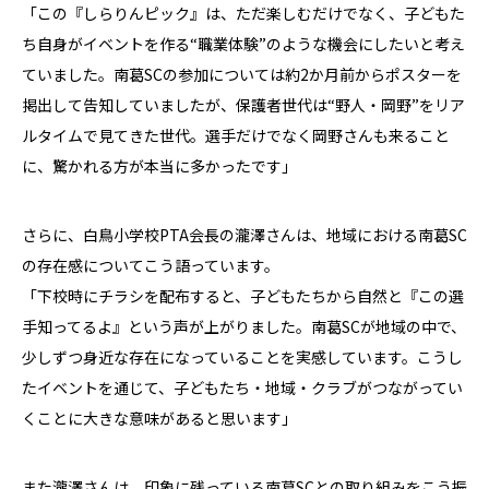
「この『しらりんピック』は、ただ楽しむだけでなく、子どもた
ち自身がイベントを作る“職業体験”のような機会にしたいと考え
ていました。南葛SCの参加については約2か月前からポスターを
掲出して告知していましたが、保護者世代は“野人・岡野”をリア
ルタイムで見てきた世代。選手だけでなく岡野さんも来ること
に、驚かれる方が本当に多かったです」
さらに、白鳥小学校PTA会長の瀧澤さんは、地域における南葛SC
の存在感についてこう語っています。
「下校時にチラシを配布すると、子どもたちから自然と『この選
手知ってるよ』という声が上がりました。南葛SCが地域の中で、
少しずつ身近な存在になっていることを実感しています。こうし
たイベントを通じて、子どもたち・地域・クラブがつながってい
くことに大きな意味があると思います」
また瀧澤さんは、印象に残っている南葛SCとの取り組みをこう振