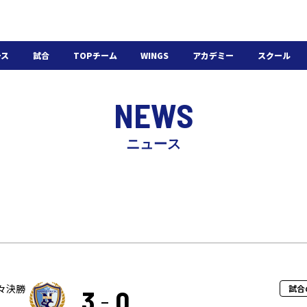
ース
試合
TOPチーム
WINGS
アカデミー
スクール
日程・結果
選手・スタッフ
選手・スタッフ
U-18
スクール概要
NEWS
チケット
U-15
スケジュール
施設紹介
よくある質問
ニュース
WINGSアカデミー
入会の流れ
々決勝
試合
3
0