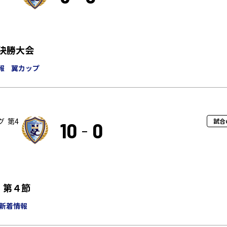
生決勝大会
報
翼カップ
 第4
試合
10
0
 第４節
新着情報