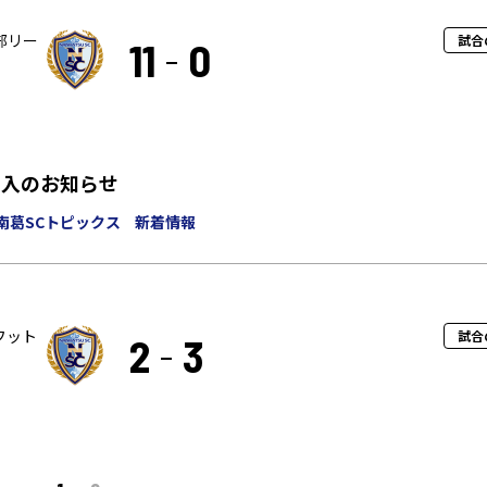
部リー
試合
11
0
加入のお知らせ
南葛SCトピックス
新着情報
県フット
試合
2
3