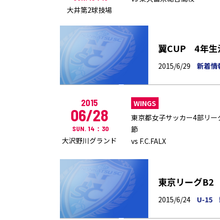
大井第2球技場
翼CUP 4年
2015/6/29
新着情
2015
WINGS
06/28
東京都女子サッカー4部リーグ
SUN. 14：30
節
大沢野川グランド
vs F.C.FALX
東京リーグB2
2015/6/24
U-15