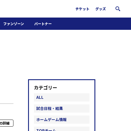
チケット
グッズ
ファンゾーン
パートナー
ホームタウン活動
パートナー募集
南葛サウナクラブ
グッズ
FiNANCiE
カテゴリー
ALL
試合日程・結果
ホームゲーム情報
の詳細
TOPチーム