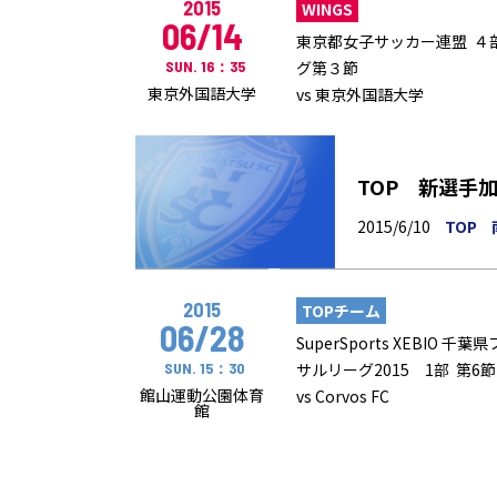
2015
WINGS
06/14
東京都女子サッカー連盟 ４
SUN. 16：35
グ第３節
東京外国語大学
vs 東京外国語大学
TOP 新選手
2015/6/10
TOP
2015
TOPチーム
06/28
SuperSports XEBIO 千葉
SUN. 15：30
サルリーグ2015 1部 第6節
館山運動公園体育
vs Corvos FC
館