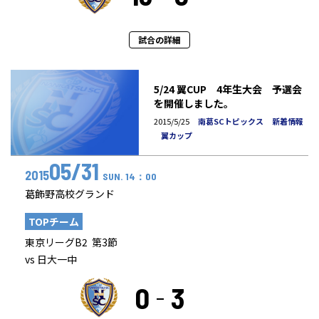
試合の詳細
5/24 翼CUP 4年生大会 予選会
を開催しました。
2015/5/25
南葛SCトピックス
新着情報
翼カップ
05/31
2015
SUN. 14：00
葛飾野高校グランド
TOPチーム
東京リーグB2 第3節
vs 日大一中
0
3