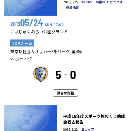
2015/5/25
WINGS
南葛SCトピックス
新着情報
05/24
2015
SUN. 17:00
にいじゅくみらい公園グランド
TOPチーム
東京都社会人サッカー3部リーグ 第4節
vs ボーノFC
5
0
試合の詳細
平成26年度スポーツ振興くじ助成
金収支報告
2015/5/22
翼カップ