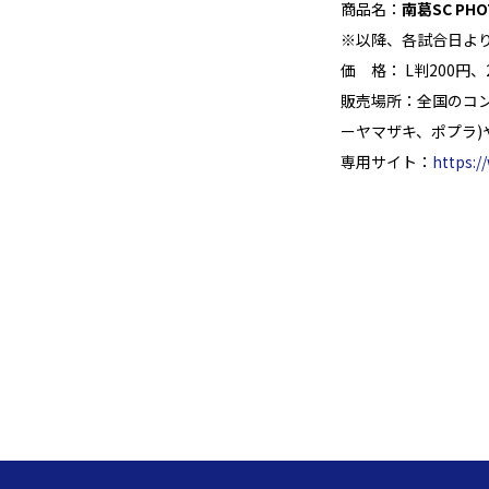
商品名：
南葛SC PHO
※以降、各試合日よ
価 格： L判200円
販売場所：全国のコ
ーヤマザキ、ポプラ)
専用サイト：
https:/