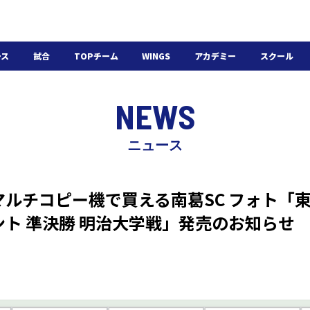
ース
試合
TOPチーム
WINGS
アカデミー
スクール
日程・結果
選手・スタッフ
選手・スタッフ
U-18
スクール概要
NEWS
チケット
U-15
スケジュール
施設紹介
よくある質問
ニュース
WINGSアカデミー
入会の流れ
マルチコピー機で買える南葛SC フォト「
ト 準決勝 明治大学戦」発売のお知らせ