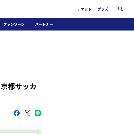
チケット
グッズ
ファンゾーン
パートナー
ホームタウン活動
パートナー募集
南葛サウナクラブ
グッズ
FiNANCiE
東京都サッカ