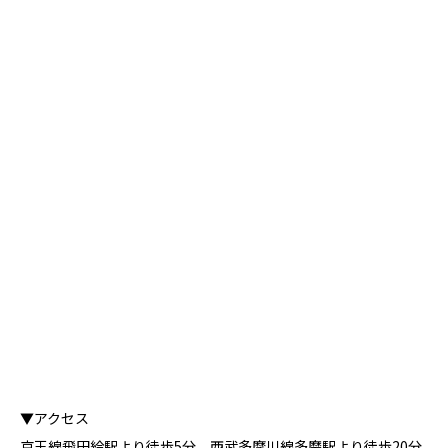
▼アクセス
京王線飛田給駅より徒歩5分、西武多摩川線多磨駅より徒歩20分