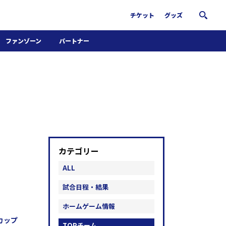
チケット
グッズ
ファンゾーン
パートナー
ホームタウン活動
パートナー募集
南葛サウナクラブ
グッズ
FiNANCiE
カテゴリー
ALL
試合日程・結果
ホームゲーム情報
カップ
TOPチーム