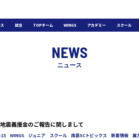
ース
試合
TOPチーム
WINGS
アカデミー
スクール
日程・結果
選手・スタッフ
選手・スタッフ
U-18
スクール概要
NEWS
チケット
U-15
スケジュール
施設紹介
よくある質問
ニュース
WINGSアカデミー
入会の流れ
地震義援金のご報告に関しまして
-15
WINGS
ジュニア スクール
南葛SCトピックス
新着情報
翼