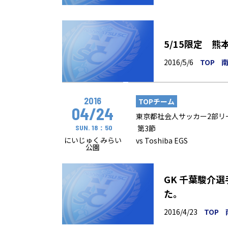
5/15限定 
2016/5/6
TOP
南
2016
TOPチーム
04/24
東京都社会人サッカー2部リ
SUN. 18：50
第3節
にいじゅくみらい
vs Toshiba EGS
公園
GK 千葉駿介
た。
2016/4/23
TOP