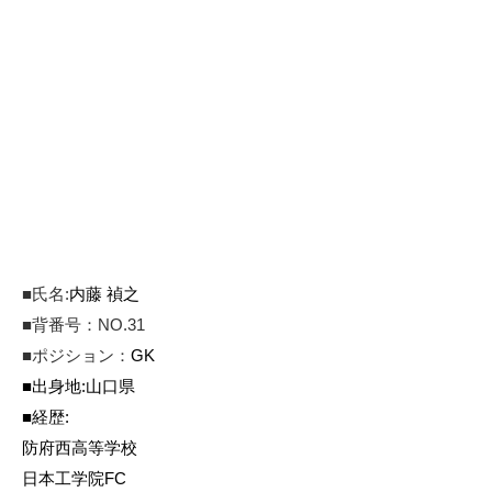
■
氏名
:
内藤 禎之
■背番号：NO.31
■
ポジション：
GK
■
出身地
:
山口県
■
経歴
:
防府西高等学校
日本工学院FC