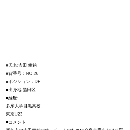
■
氏名
:
吉田 幸祐
■背番号：NO.26
■
ポジション：
DF
■
出身地
:
墨田区
■
経歴
:
多摩大学目黒高校
東京U23
■
コメント