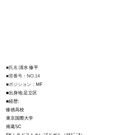
■
氏名
:
清水
修平
■背番号：NO.14
■
ポジション：
MF
■
出身地
:
足立区
■
経歴
:
修徳高校
東京国際大学
南葛SC
FKムラドストカレブドボル（ﾏｹﾄﾞﾆｱ）