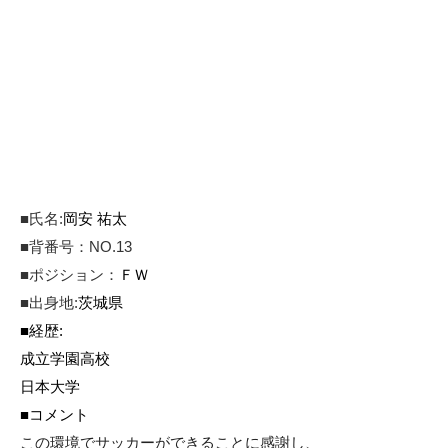
■
氏名
:
岡安 祐太
■背番号：NO.13
■
ポジション：
ＦＷ
■
出身地
:
茨城県
■
経歴
:
成立学園高校
日本大学
■
コメント
この環境でサッカーができることに感謝し、