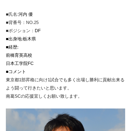
■
氏名
:
河内
優
■背番号：NO.25
■
ポジション：
DF
■
出身地
:
栃木県
■
経歴
:
前橋育英高校
日本工学院FC
■
コメント
東京都1部昇格に向け1試合でも多く出場し勝利に貢献出来る
よう闘って行きたいと思います。
南葛SCの応援宜しくお願い致します。