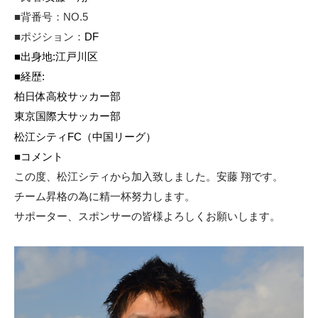
■背番号：NO.5
■
ポジション：
DF
■
出身地
:
江戸川区
■
経歴
:
柏日体高校サッカー部
東京国際大サッカー部
松江シティFC
（中国リーグ）
■
コメント
この度、松江シティから加入致しました。安藤 翔です。
チーム昇格の為に精一杯努力します。
サポーター、スポンサーの皆様よろしくお願いします。