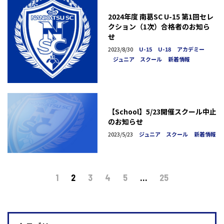
2024年度 南葛SC U-15 第1回セレ
クション（1次）合格者のお知ら
せ
2023/8/30
U-15
U-18
アカデミー
ジュニア スクール
新着情報
【School】5/23開催スクール中止
のお知らせ
2023/5/23
ジュニア スクール
新着情報
1
2
3
4
5
…
25