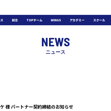
ース
試合
TOPチーム
WINGS
アカデミー
スクール
日程・結果
選手・スタッフ
選手・スタッフ
U-18
スクール概要
NEWS
チケット
U-15
スケジュール
施設紹介
よくある質問
ニュース
WINGSアカデミー
入会の流れ
ケ 様 パートナー契約締結のお知らせ