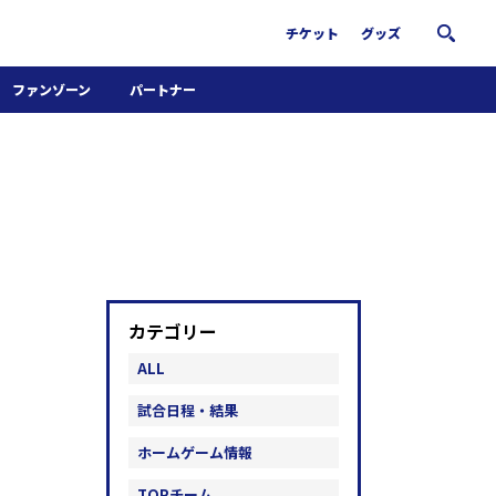
チケット
グッズ
ファンゾーン
パートナー
ホームタウン活動
パートナー募集
南葛サウナクラブ
グッズ
FiNANCiE
カテゴリー
ALL
試合日程・結果
ホームゲーム情報
TOPチーム