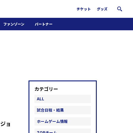
チケット
グッズ
ファンゾーン
パートナー
ホームタウン活動
パートナー募集
南葛サウナクラブ
グッズ
FiNANCiE
カテゴリー
ALL
試合日程・結果
ホームゲーム情報
 ジョ
TOPチーム