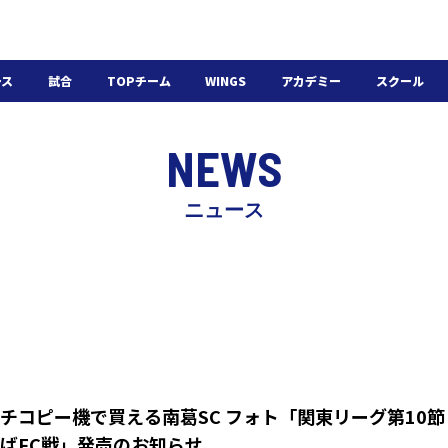
ース
試合
TOPチーム
WINGS
アカデミー
スクール
日程・結果
選手・スタッフ
選手・スタッフ
U-18
スクール概要
NEWS
チケット
U-15
スケジュール
施設紹介
よくある質問
ニュース
WINGSアカデミー
入会の流れ
チコピー機で買える南葛SC フォト「関東リーグ第10節
ばFC戦」発売のお知らせ