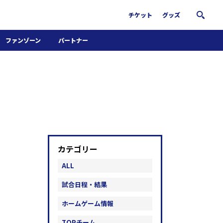
チケット
グッズ
ファンゾーン
パートナー
ホームタウン活動
パートナー募集
南葛サウナクラブ
グッズ
FiNANCiE
カテゴリー
ALL
試合日程・結果
ホームゲーム情報
TOPチーム