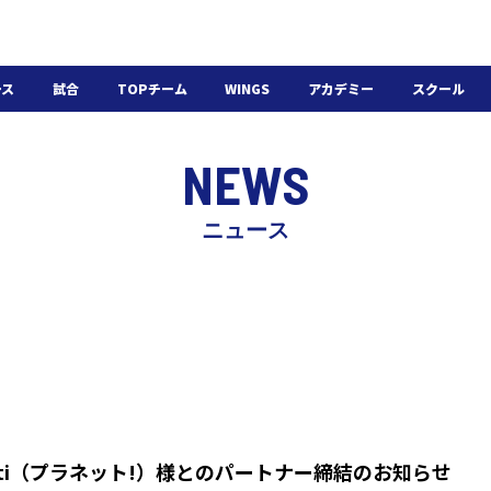
ース
試合
TOPチーム
WINGS
アカデミー
スクール
日程・結果
選手・スタッフ
選手・スタッフ
U-18
スクール概要
NEWS
チケット
U-15
スケジュール
施設紹介
よくある質問
ニュース
WINGSアカデミー
入会の流れ
neti（プラネット!）様とのパートナー締結のお知らせ