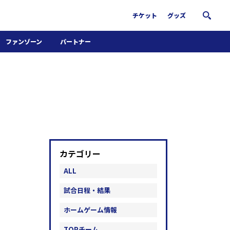
チケット
グッズ
ファンゾーン
パートナー
ホームタウン活動
パートナー募集
南葛サウナクラブ
グッズ
FiNANCiE
カテゴリー
ALL
試合日程・結果
ホームゲーム情報
TOPチーム