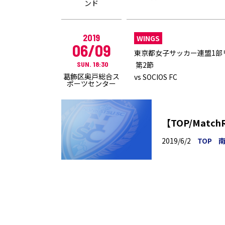
ンド
2019
WINGS
06/09
東京都女子サッカー連盟1部
SUN. 18:30
第2節
葛飾区奥戸総合ス
vs SOCIOS FC
ポーツセンター
【TOP/Matc
2019/6/2
TOP
南