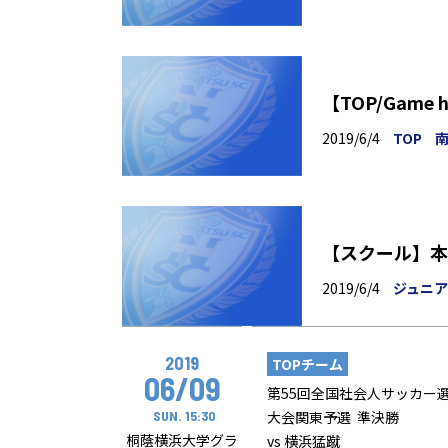
【TOP/Game
2019/6/4
TOP
南
【スクール】本
2019/6/4
ジュニ
2019
TOPチーム
06/09
第55回全国社会人サッカー
SUN. 15:30
大会関東予選 準決勝
桐蔭横浜大学グラ
vs 横浜猛蹴