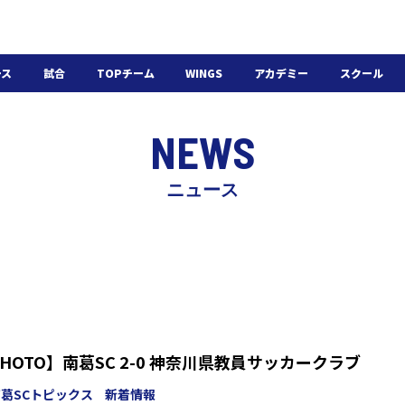
ース
試合
TOPチーム
WINGS
アカデミー
スクール
日程・結果
選手・スタッフ
選手・スタッフ
U-18
スクール概要
NEWS
チケット
U-15
スケジュール
施設紹介
よくある質問
ニュース
WINGSアカデミー
入会の流れ
EPHOTO】南葛SC 2-0 神奈川県教員サッカークラブ
葛SCトピックス
新着情報