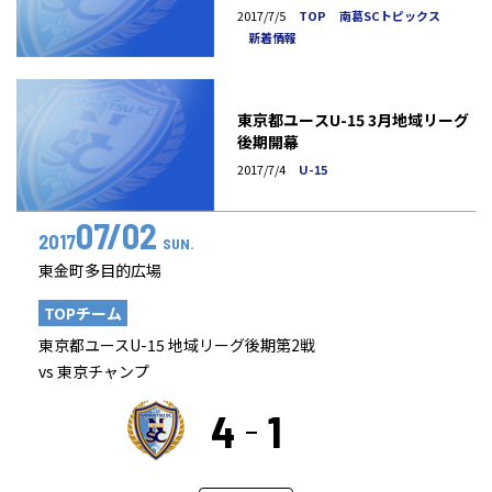
2017/7/5
TOP
南葛SCトピックス
新着情報
東京都ユースU-15 3月地域リーグ
後期開幕
2017/7/4
U-15
07/02
2017
SUN.
東金町多目的広場
TOPチーム
東京都ユースU-15 地域リーグ後期第2戦
vs 東京チャンプ
4
1