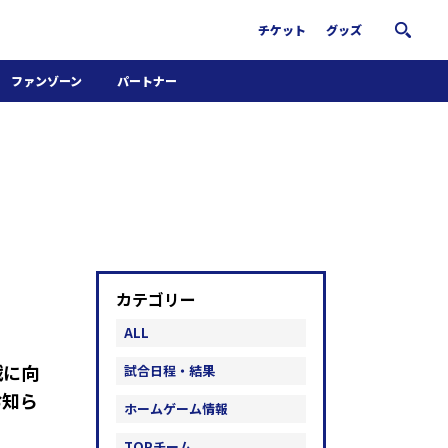
チケット
グッズ
ファンゾーン
パートナー
ホームタウン活動
パートナー募集
南葛サウナクラブ
グッズ
FiNANCiE
カテゴリー
ALL
戦に向
試合日程・結果
お知ら
ホームゲーム情報
TOPチーム