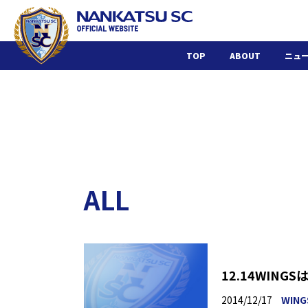
TOP
ABOUT
ニュ
ALL
12.14WIN
2014/12/17
WING