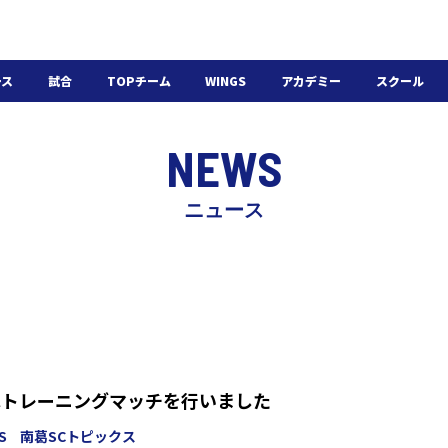
ース
試合
TOPチーム
WINGS
アカデミー
スクール
日程・結果
選手・スタッフ
選手・スタッフ
U-18
スクール概要
NEWS
チケット
U-15
スケジュール
施設紹介
よくある質問
ニュース
WINGSアカデミー
入会の流れ
GSはトレーニングマッチを行いました
S
南葛SCトピックス