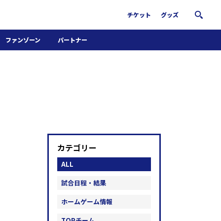
チケット
グッズ
ファンゾーン
パートナー
ホームタウン活動
パートナー募集
南葛サウナクラブ
グッズ
FiNANCiE
カテゴリー
ALL
試合日程・結果
ホームゲーム情報
TOPチーム