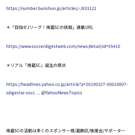
https://number.bunshun.jp/articles/-/833122
＊
「目指せJリーグ！南葛SCの挑戦」連載URL
https://www.soccerdigestweb.com/news/detail/id=55410
＊
リアル「
南葛SC
」誕生の原点
https://headlines.yahoo.co.jp/article?a=20190327-00010007-
sdigestw-socc …
@YahooNewsTopics
南葛
SC
の活動は多くのスポンサー様
/
葛飾区
/
後援会
/
サポーター