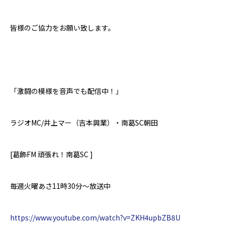
皆様のご協力をお願い致します。
「激闘の模様を音声でも配信中！」
ラジオ
MC/
井上マー（吉本興業）・南葛
SC
朝田
[
葛飾
FM
頑張れ！南葛
SC ]
毎週火曜あさ
11
時
30
分～放送中
https://www.youtube.com/watch?v=ZKH4upbZB8U