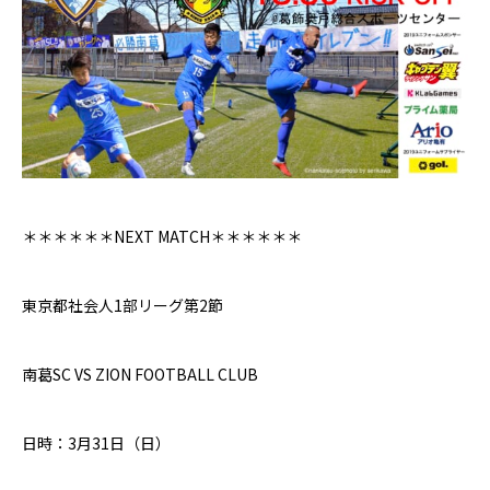
＊＊＊＊＊＊
NEXT MATCH＊＊
＊＊＊＊
東京都社会人1部リーグ第2節
南葛
SC VS
ZION FOOTBALL CLUB
日時：
3
月
31
日（日）