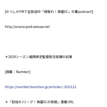
[
かつしか
FM
で生放送中「頑張れ！南葛
SC
」の裏
podcast!]
http://uranscpod.seesaa.net
＊2019シーズン
福西崇史監督就任経緯の記事
[
掲載：
Number]
https://number.bunshun.jp/articles/-/833122
＊
「目指せJリーグ！南葛SCの挑戦」連載URL