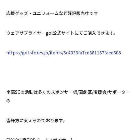
応援グッズ・ユニフォームなど好評販売中です
ウェアサプライヤー
gol公式サイトにてご購入できます。
https://gol.stores.jp/items/5c4036fa7cd361157faee608
南葛
SC
の活動は多くのスポンサー様
/
葛飾区
/
後援会
/
サポーター
の
皆様方に支えられております。
[2019
年度
TOP
チームスポンサー
]