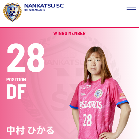
WINGS MEMBER
28
POSITION
DF
中村 ひかる