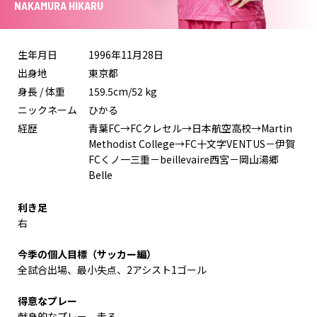
NAKAMURA HIKARU
生年月日
1996年11月28日
出身地
東京都
身長 / 体重
159.5cm/52 kg
ニックネーム
ひかる
経歴
青葉FC→FCクレセル→日本航空高校→Martin
Methodist College→FC十文字VENTUS－伊賀
FCくノ一三重－beillevaire西宮－岡山湯郷
Belle
利き足
右
今季の個人目標（サッカー編）
全試合出場、最小失点、2アシスト1ゴール
得意なプレー
献身的なプレー、走る