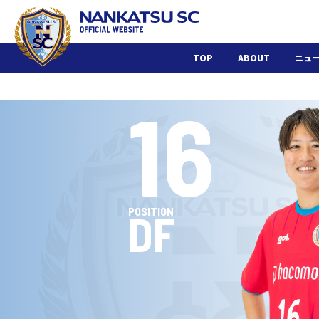
TOP
ABOUT
ニュ
16
POSITION
DF