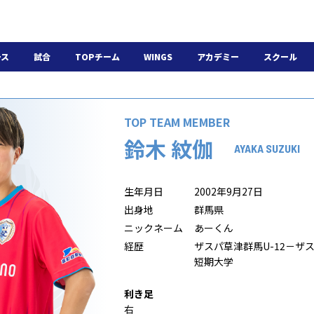
ース
試合
TOPチーム
WINGS
アカデミー
スクール
日程・結果
選手・スタッフ
選手・スタッフ
U-18
スクール概要
チケット
U-15
スケジュール
TOP TEAM MEMBER
施設紹介
よくある質問
鈴木 紋伽
WINGSアカデミー
入会の流れ
AYAKA SUZUKI
生年月日
2002年9月27日
出身地
群馬県
ニックネーム
あーくん
経歴
ザスパ草津群馬U-12－ザ
短期大学
利き足
右