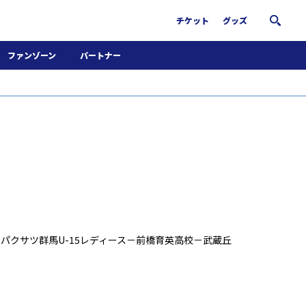
チケット
グッズ
ファンゾーン
パートナー
ホームタウン活動
パートナー募集
南葛サウナクラブ
グッズ
FiNANCiE
スパクサツ群馬U-15レディース－前橋育英高校－武蔵丘