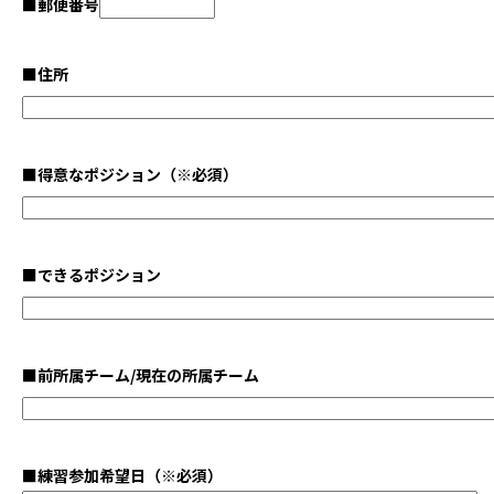
■
郵便番号
■
住所
■
得意なポジション
（※必須）
■
できるポジション
■
前所属チーム/現在の所属チーム
■
練習参加希望日
（※必須）