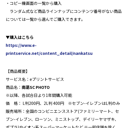
・コピー機画面の一覧から購入
ランダム式など商品ラインナップにコンテンツ番号がない商品
については一覧から選んでご購入できます。
▼購入はこちら
https://www.e-
printservice.net/content_detail/nankatsu
【商品概要】
サービス名：eプリントサービス
商品名：
南葛SC PHOTO
※以降、各試合日より1年間購入可能
価 格： L判200円、2L判 400円 ※セブン-イレブンはL判のみ
販売場所：全国のコンビニエンスストア(ファミリーマート、セ
ブン-イレブン、ローソン、ミニストップ、デイリーヤマザキ、
ポプラ)やイオン系スーパーマーケットなど ※一部店舗を除く