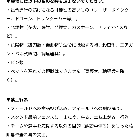
▼会場には以下のものを持ち込まないでください。
・試合進行の妨げになる可能性の高いもの（レーザーポインタ
ー、ドローン、トランシーバー等）。
・発煙物（花火、爆竹、発煙筒、ガスホーン、ドライアイスな
ど）。
・危険物（銃刀類・毒劇物等法令に抵触する物、殺虫剤、エアガ
ン・バネ式鉄砲、調理器具）。
・ビン類。
・ペットを連れての観戦はできません（盲導犬、聴導犬を除
く）。
▼禁止行為
・フィールドへの物品投げ込み、フィールドへの飛び降り。
・スタンド最前フェンスに「またぐ、座る、立ち上がる」行為。
・チームや選手を応援する以外の目的（誹謗中傷等）をもった横
断幕や垂れ幕の掲出。