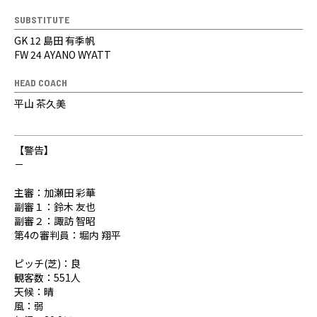
SUBSTITUTE
GK 12 島田 有季帆
FW 24 AYANO WYATT
HEAD COACH
平山 茶久美
【警告】
－
主審：加瀬田 彩華
副審１：鈴木 友也
副審２：諏訪 智昭
第4の審判員：堀内 翔平
ピッチ(芝)：良
観客数：551人
天候：晴
風：弱