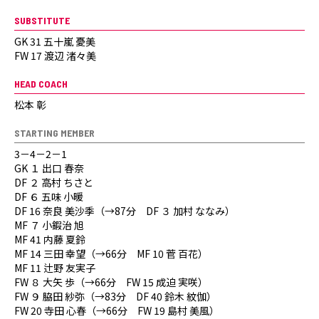
SUBSTITUTE
GK 31 五十嵐 憂美
FW 17 渡辺 渚々美
HEAD COACH
松本 彰
STARTING MEMBER
3－4－2－1
GK １ 出口 春奈
DF ２ 高村 ちさと
DF ６ 五味 小暖
DF 16 奈良 美沙季（→87分 DF ３ 加村 ななみ）
MF ７ 小鍜治 旭
MF 41 内藤 夏鈴
MF 14 三田 幸望（→66分 MF 10 菅 百花）
MF 11 辻野 友実子
FW ８ 大矢 歩（→66分 FW 15 成迫 実咲）
FW ９ 脇田 紗弥（→83分 DF 40 鈴木 紋伽）
FW 20 寺田 心春（→66分 FW 19 島村 美風）