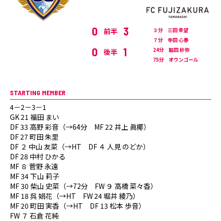
0
3
前半
３分 三田 幸望
７分 寺田 心春
0
1
24分 脇田 紗弥
後半
75分 オウンゴール
STARTING MEMBER
4－2－3－1
GK 21 福田 まい
DF 33 高野 彩音（→64分 MF 22 井上 眞椰）
DF 27 町田 朱里
DF ２ 中山 友菜（→HT DF ４ 人見 のどか）
DF 28 中村 ひかる
MF ８ 菅野 永遠
MF 34 下山 莉子
MF 30 柴山 史菜（→72分 FW ９ 高橋 菜々香）
MF 18 呉 娟花（→HT FW 24 堀井 綾乃）
MF 20 町田 実香（→HT DF 13 松本 歩音）
FW ７ 石倉 花純