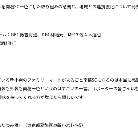
外を南葛SC一色にした取り組みの意義と、地域との連携強化について発
ーム：GK1
飯吉将通
、DF4 柳裕元、MF17 佐々木達也
：岡野雅行
ている新小岩のファミリーマートがまるごと南葛SCになるのは本当に感
内装も外装も南葛一色というのはすごいの一言。サポーターの皆さんは
興味を持ってくれる方が増えたら嬉しいです」
たつみ橋店（東京都葛飾区東新小岩1-4-5）