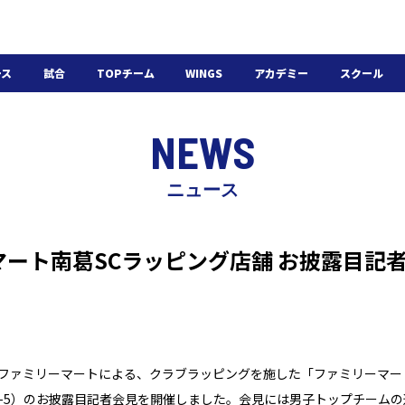
ース
試合
TOPチーム
WINGS
アカデミー
スクール
日程・結果
選手・スタッフ
選手・スタッフ
U-18
スクール概要
NEWS
チケット
U-15
スケジュール
施設紹介
よくある質問
ニュース
WINGSアカデミー
入会の流れ
マート南葛SCラッピング店舗 お披露目記
Cとファミリーマートによる、クラブラッピングを施した「ファミリーマ
4-5）のお披露目記者会見を開催しました。会見には男子トップチーム