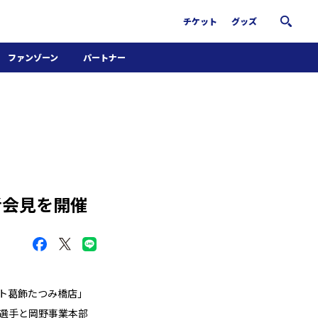
チケット
グッズ
ファンゾーン
パートナー
ホームタウン活動
パートナー募集
南葛サウナクラブ
グッズ
FiNANCiE
者会見を開催
ート葛飾たつみ橋店」
の選手と岡野事業本部