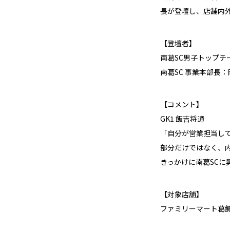
長が登壇し、店舗内
【登壇者】
南葛SC男子トップチ
南葛SC 事業本部長
【コメント】
GK1
飯吉将通
「自分が営業担当し
部分だけではなく、
きっかけに南葛SCに
【対象店舗】
ファミリーマート葛飾