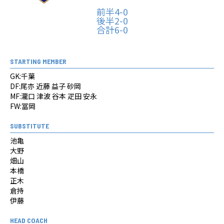
前半4-0
後半2-0
合計6-0
STARTING MEMBER
GK:千葉
DF:尾亦 近藤 益子 砂岡
MF:瀧口 津波 谷本 疋田 安永
FW:冨岡
SUBSTITUTE
池亀
大野
畑山
本橋
正木
倉持
伊藤
HEAD COACH