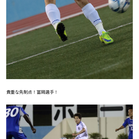
貴重な先制点！冨岡選手！