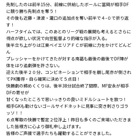
先制したのは前半15分、前線に供給したボールに冨岡が相手DF
に競り勝ち先制点を奪う！
その後も近藤・津波・瀧口の追加点を奪い前半で４-０で折り返
す！
ハーフタイムでは、このあとのリーグ戦の展開も考えるとさらに
得点が欲しい状況で向笠監督より的確な指示が入る。
後半立ち上がりは江東ベイエリアＦＣが前線に力をかけてどんど
ん
プレッシャーをかけてきたが対する南葛も最後の最後でDF陣が
体をはり追劇弾を許さない。
迎えた後半２０分、コンビネーションで相手を崩し尾亦が倒され
てPK獲得・
自ら確実に決めて５点目！
快勝劇の締めくくりは、後半38分試合終了間際、MF安永が相手
DFの寄せが
甘くなったところで思いっきりの良いミドルシュートを放つ！
相手GKも動けないゴールサイドネットに見事に突き刺さりゴラ
ッソ！！
６点奪取の快勝で暫定２位浮上！昨日も多くのご来場いただきま
した皆様方に心より御礼申し上げます。
皆様のご声援で選手たちも躍動することができました。