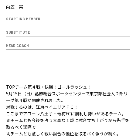
向笠 実
STARTING MEMBER
SUBSTITUTE
HEAD COACH
TOPチーム第４戦・快勝！ゴールラッシュ！
5月15日（日）葛飾総合スポーツセンターで東京都社会人２部リ
ーグ第４戦が開催されました。
対戦するのは、江東ベイエリアＦＣ！
ここまでアローレ八王子・青梅FCに勝利し勢いがあるチーム。
両チームとも今後を占う大事な１戦に試合立ち上がりから先手を
取るべく球際で
両チームとも激しく戦い試合の優位を取るべく争うが続く。