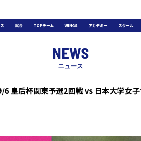
ース
試合
TOPチーム
WINGS
アカデミー
スクール
日程・結果
選手・スタッフ
選手・スタッフ
U-18
スクール概要
NEWS
チケット
U-15
スケジュール
施設紹介
よくある質問
ニュース
WINGSアカデミー
入会の流れ
】9/6 皇后杯関東予選2回戦 vs 日本大学女