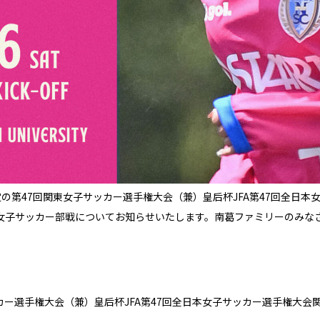
予定の第47回関東女子サッカー選手権大会（兼）皇后杯JFA第47回全日
学女子サッカー部戦についてお知らせいたします。南葛ファミリーのみな
カー選手権大会（兼）皇后杯JFA第47回全日本女子サッカー選手権大会関