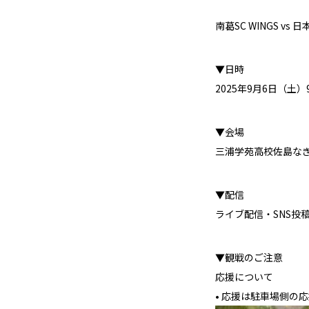
南葛SC WINGS v
▼日時
2025年9月6日（土）
▼会場
三浦学苑高校佐島な
▼配信
ライブ配信・SNS投
▼観戦のご注意
応援について
• 応援は駐車場側の