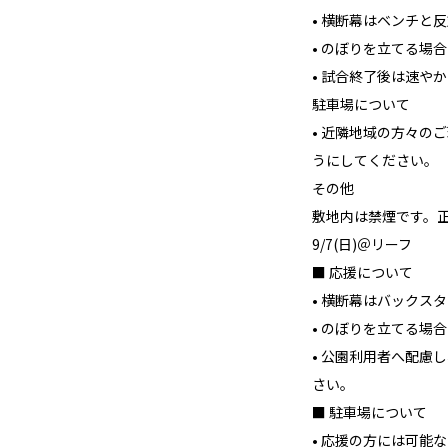
• 横断幕はベンチと
• のぼりを立てる場
• 試合終了後は速や
駐車場について
• 近隣地域の方々の
うにしてください。
その他
敷地内は禁煙です。
9/7(日)＠リーフ
■ 応援について
• 横断幕はバックス
• のぼりを立てる場
• 公園利用者へ配慮
さい。
■ 駐車場について
• 応援の方には可能