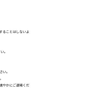
車することはしないよ
さい。
さい。
。
後速やかにご退場くだ