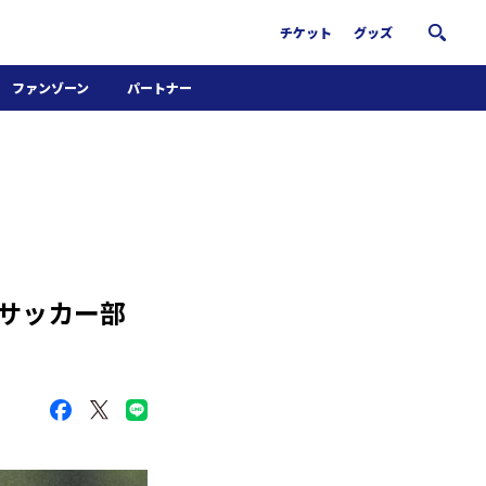
チケット
グッズ
ファンゾーン
パートナー
ホームタウン活動
パートナー募集
南葛サウナクラブ
グッズ
FiNANCiE
子サッカー部