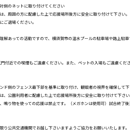
反対側のネットに取り付けてください
合は、周囲の方に配慮した上で応援場所後方に安全に取り付けて下さい。
かにご退場ください。
ご理解あっての活動ですので、横須賀市の温水プールの駐車場や路上駐
正門付近での喫煙もご遠慮ください。また、ペットの入場もご遠慮くだ
タンド側のフェンス最下部を基準に取り付け、観戦者の視界を確保して下
合は、公園利用者に配慮した上で応援場所後方に安全に取り付けて下さい
し、鳴り物を使っての応援は禁止です。（メガホンは使用可）試合終了
な限り公共交通機関でお越し下さいますようご協力をお願いいたします。