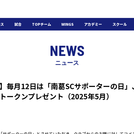
ース
試合
TOPチーム
WINGS
アカデミー
スクール
日程・結果
選手・スタッフ
選手・スタッフ
U-18
スクール概要
NEWS
チケット
U-15
スケジュール
施設紹介
よくある質問
ニュース
WINGSアカデミー
入会の流れ
CiE】毎月12日は「南葛SCサポーターの日
トークンプレゼント（2025年5月）
を「サポーターの日」とさせていただき、クラブからのお題に対してコメ