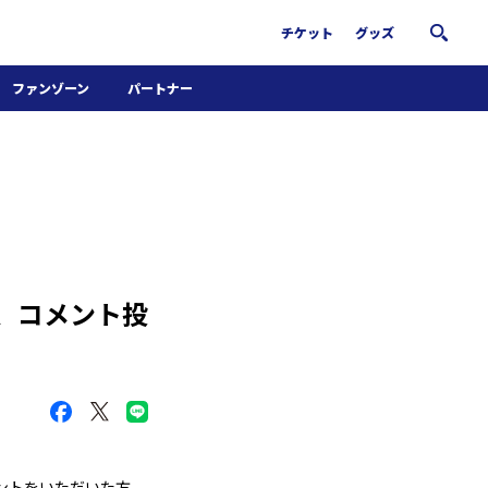
チケット
グッズ
ファンゾーン
パートナー
ホームタウン活動
パートナー募集
南葛サウナクラブ
グッズ
FiNANCiE
」、コメント投
ントをいただいた方、