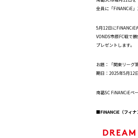
全員に「FiNANCi
5月12日にFiNA
VONDS市原FC戦
プレゼントします。
お題：「関東リーグ第5
期日：2025年5月12日
南葛SC FiNANCiE
■FiNANCiE（フ