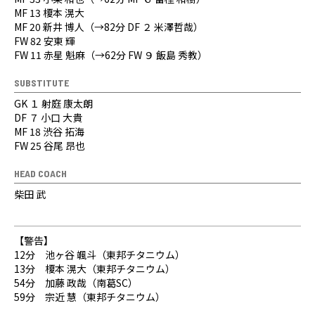
MF 13 榎本 滉大
MF 20 新井 博人（→82分 DF ２ 米澤哲哉）
FW 82 安東 輝
FW 11 赤星 魁麻（→62分 FW ９ 飯島 秀教）
SUBSTITUTE
GK １ 射庭 康太朗
DF ７ 小口 大貴
MF 18 渋谷 拓海
FW 25 谷尾 昂也
HEAD COACH
柴田 武
【警告】
12分 池ヶ谷 颯斗（東邦チタニウム）
13分 榎本 滉大（東邦チタニウム）
54分 加藤 政哉（南葛SC）
59分 宗近 慧（東邦チタニウム）