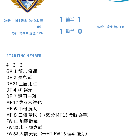
1
1
前半
24分 中村 洸太（佐々木 達
也）
42分 安東 輝／PK
1
0
後半
62分 佐々木 達也／PK
STARTING MEMBER
4－3－3
GK １ 飯吉 将通
DF ２ 長島 武
DF 21 土居 恵仁
DF ４ 柳 裕元
DF ７ 鍬田 一雅
MF 17 佐々木 達也
MF ６ 中村 洸太
MF ８ 三枝 竜也（→89分 MF 15 今野 泰幸）
FW 11 加藤 政哉
FW 23 木下 慎之輔
FW 88 大前 元紀（→HT FW 13 福本 優芽）