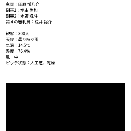
主審：田原 愼乃介
副審1：地主 尚和
副審2：水野 颯斗
第４の審判員：荒井 裕介
観客：300人
天候：曇り時々雨
気温：14.5℃
湿度：76.4%
風：中
ピッチ状態：人工芝、乾燥