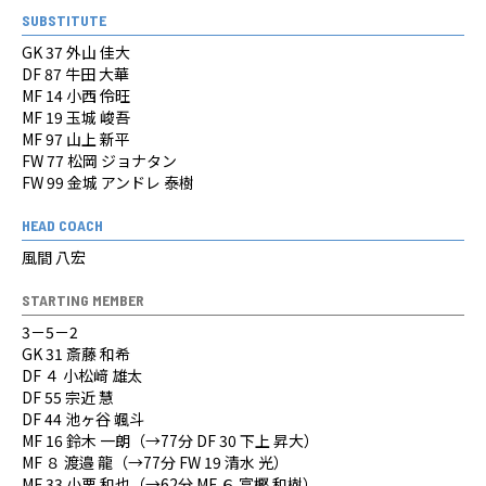
SUBSTITUTE
GK 37 外山 佳大
DF 87 牛田 大華
MF 14 小西 伶旺
MF 19 玉城 峻吾
MF 97 山上 新平
FW 77 松岡 ジョナタン
FW 99 金城 アンドレ 泰樹
HEAD COACH
風間 八宏
STARTING MEMBER
3－5－2
GK 31 斎藤 和希
DF ４ 小松﨑 雄太
DF 55 宗近 慧
DF 44 池ヶ谷 颯斗
MF 16 鈴木 一朗（→77分 DF 30 下上 昇大）
MF ８ 渡邉 龍（→77分 FW 19 清水 光）
MF 33 小栗 和也（→62分 MF ６ 富樫 和樹）