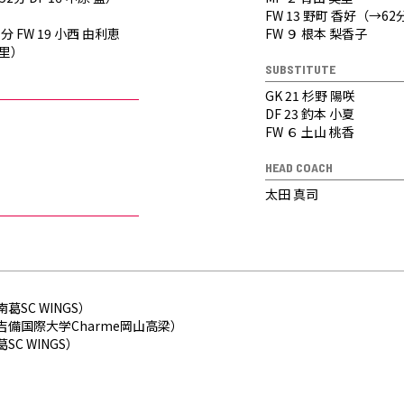
FW 13 野町 香好（→62分
分 FW 19 小西 由利恵
FW ９ 根本 梨香子
朱里）
SUBSTITUTE
GK 21 杉野 陽咲
DF 23 釣本 小夏
FW ６ 土山 桃香
HEAD COACH
太田 真司
葛SC WINGS）
吉備国際大学Charme岡山高梁）
SC WINGS）