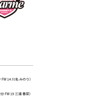
分 FW 14 川名 みのり）
分 FW 19 三浦 春菜）