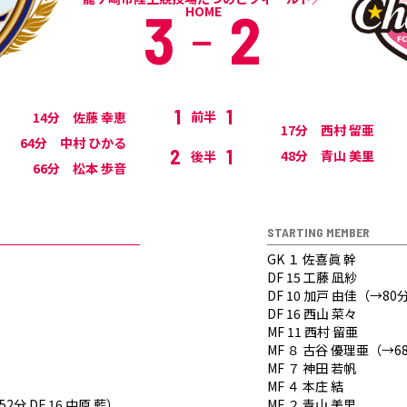
3
2
HOME
1
1
前半
14分 佐藤 幸恵
17分 西村 留亜
64分 中村 ひかる
2
1
48分 青山 美里
後半
66分 松本 歩音
STARTING MEMBER
GK １ 佐喜眞 幹
DF 15 工藤 凪紗
DF 10 加戸 由佳（→80
DF 16 西山 菜々
MF 11 西村 留亜
MF ８ 古谷 優理亜（→68
MF ７ 神田 若帆
MF ４ 本庄 結
52分 DF 16 中原 藍）
MF ２ 青山 美里