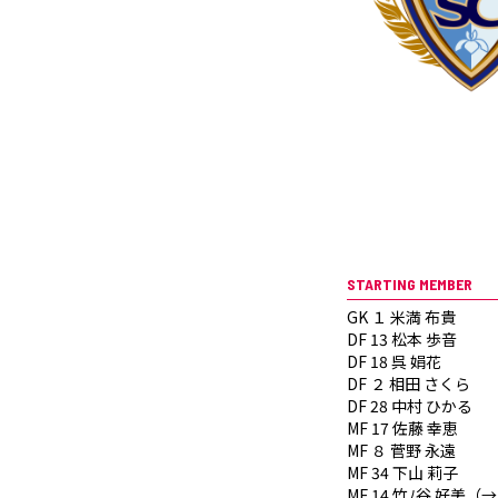
STARTING MEMBER
GK １ 米満 布貴
DF 13 松本 歩音
DF 18 呉 娟花
DF ２ 相田 さくら
DF 28 中村 ひかる
MF 17 佐藤 幸恵
MF ８ 菅野 永遠
MF 34 下山 莉子
MF 14 竹ﾉ谷 好美（→