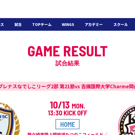
ース
試合
TOPチーム
WINGS
アカデミー
スクール
日程・結果
選手・スタッフ
選手・スタッフ
U-18
スクール概要
GAME RESULT
チケット
U-15
スケジュール
施設紹介
よくある質問
試合結果
WINGSアカデミー
入会の流れ
5プレナスなでしこリーグ2部 第21節
vs 吉備国際大学Charme
10/13
MON.
13:30 KICK OFF
HOME
龍ケ崎市陸上競技場たつのこフィールド／