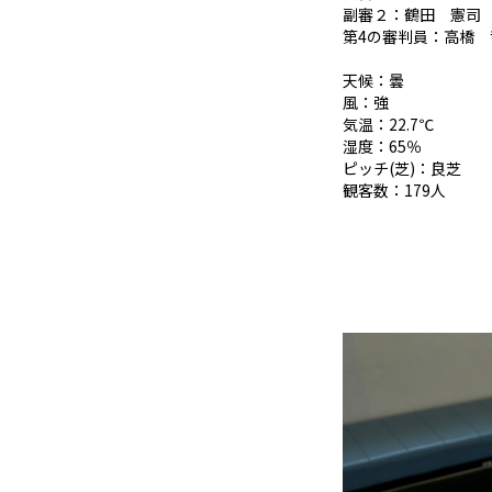
副審２：鶴田 憲司
第4の審判員：高橋 
天候：曇
風：強
気温：22.7℃
湿度：65％
ピッチ(芝)：良芝
観客数：179人