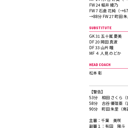
FW 24 堀井 綾乃
FW 7 石倉 花純（→67
→88分 FW 27 町田 
SUBSTITUTE
GK 31 五十嵐 憂美
DF 20 岡田 真波
DF 33 山片 瞳
MF ４ 人見 のどか
HEAD COACH
松本 彰
【警告】
53分 相田 さくら（南
58分 古谷 優理亜（
90分 町田 朱里（南葛
主審：千葉 美咲
副審１：有田 陽斗