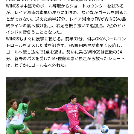
WINGS
は中盤でのボール奪取からショートカウンターを試みる
が、レイア湘南の素早い戻りに阻まれ、なかなかゴールを割るこ
とができない。迎えた前半
27
分、レイア湘南の
FW
が
WINGS
の最
終ラインの裏へ抜け出し、右足を振り抜いて追加点。
2
点のビハ
インドを背負うこととなった。
WINGS
もすぐに反撃に転じる。前半
31
分、相手
GK
がボールコン
トロールをミスした隙を逃さず、
FW
町田朱里が素早く反応し、
ゴールへ流し込んで
1
点を返す。勢いに乗る
WINGS
は直後の
34
分、菅野のパスを受けた
MF
佐藤幸恵が独走から放ったシュート
は、わずかにゴール右へ外れた。