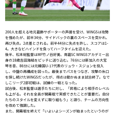
200
人を超える地元葛飾サポーターの声援を受け、
WINGS
は攻勢
を強めたが、前半
34
分、サイドバックの裏のスペースを突かれ、
再び失点。
2
点差とされる。前半
44
分に失点を許し、スコアは
1-
4
。大きなビハインドを負ってハーフタイムを迎えた。
後半、松本総監督は
MF
竹ノ谷好美、南葛
SC WINGS
アカデミー出
身の
18
歳吉田海結をピッチに送り込む。
76
分には新加入の大宮
琴冬音、
86
分には元韓国
U-17
代表のリュウ・スジョンを投入
し、中盤の再構成を図った。最後までパスをつなぎ、攻撃の糸口
を探し続けた
WINGS
だったが、得点は動かぬまま試合終了。なで
しこリーグ
2
部初戦は、試練の一戦となった。
試合後、松本監督は選手たちに対し、「昇格により相手のレベル
も上がる。それを全員が開幕戦で実感できたことが重要だ。自分
たちのスタイルを変えずに取り組もう」と語り、チームの方向性
を改めて強調した。
また、開幕戦を終えて「いよいよシーズンが始まったというのが