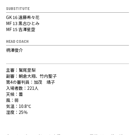
SUBSTITUTE
GK 16 遠藤希々花
MF 13 黒古ひとみ
MF 15 吉澤星空
HEAD COACH
柄澤俊介
主審：鷲尾里梨
副審：朝倉大翔、竹内聖子
第4の審判員：加茂 靖子
入場者数：221人
天候：曇
風：弱
気温：10.8℃
湿度：25％