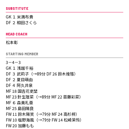
SUBSTITUTE
GK １ 米満布貴
DF ２ 相田さくら
HEAD COACH
松本彰
STARTING MEMBER
3－4－3
GK １ 浅越千裕
DF ３ 武莉子（→89分 DF 26 鈴木煌彗）
DF ２ 夏目萌由
DF ４ 阿久井泉
MF 18 国吉花吏埜
MF 23 針生理菜（→89分 MF 22 首藤彩菜）
MF ６ 森美礼亜
MF 25 島田陽良
FW 11 鈴木陽笑（→79分 MF 24 高杉梓）
FW 10 塩野海風（→79分 FW 14 松崎茉怜）
FW 20 加藤もも