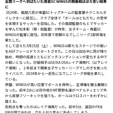
全国リーグへ羽ばたいた南葛SC WINGSの開幕戦はほろ苦い結果
に
2024
年、風間八宏が南葛
SC
トップチームの監督兼テクニカルダ
イレクターに就任し、クラブ全体で「ボールはともだち」の哲学
を体現するサッカーを目指した。その風間監督のもとでサッカー
を学んだ松本彰（現・総監督）が昨年、女子チーム・南葛
SC
WINGS
の監督に就任。初年度で悲願のなでしこリーグ
2
部昇格を
果たした。
そして迎えた
3
月
15
日（土）、
WINGS
は新たなステージでの戦い
を
AGF
フィールドでスタートさせた。この日は試合中に雨が降り
始め、時間の経過とともにピッチコンディションが変化する中で
の戦いとなった。対戦相手は
SEISA OSA
レイア湘南
FC
（以下レイ
ア湘南）。２年前まで関東女子サッカーリーグでしのぎを削った
ライバルで、
2024
年から一足先になでしこリーグ参戦を果たし
ている。
序盤、
WINGS
が高い位置でボールを保持し、主導権を握る展開と
なった。前半
2
分には司令塔の
MF
菅野永遠がペナルティエリア外
から直接フリーキックを狙うも、ボールはクロスバーをわずかに
越える。
先制点を奪ったのはレイア湘南だった。前半
5
分、遠目の
FK
を
FW
が頭で合わせ、立ち上がり早々に失点してしまう。