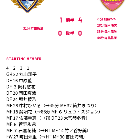
1
4
前半
６分 加藤もも
28分 鈴木陽笑
31分 町田朱里
0
0
35分 鈴木陽笑
後半
44分 森美礼亜
STARTING MEMBER
4－2－3－1
GK 22 丸山翔子
DF 16 中原藍
DF ３ 岡村悠花
DF 20 岡田真波
DF 24 堀井綾乃
MF 28 中村ひかる（→35分 MF 32 筒井まつり）
MF 18 呉娟花（→86分 MF ６ リュウ・スジョン）
MF 17 佐藤幸恵（→76 DF 23 大宮琴冬音）
MF ８ 菅野永遠
MF ７ 石倉花純（→HT MF 14 竹ノ谷好美）
FW 27 町田朱里（→HT MF 30 吉田海結）