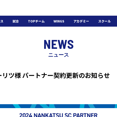
ース
試合
TOPチーム
WINGS
アカデミー
スクール
日程・結果
選手・スタッフ
選手・スタッフ
U-18
スクール概要
NEWS
チケット
U-15
スケジュール
施設紹介
よくある質問
ニュース
WINGSアカデミー
入会の流れ
ーリツ様 パートナー契約更新のお知らせ