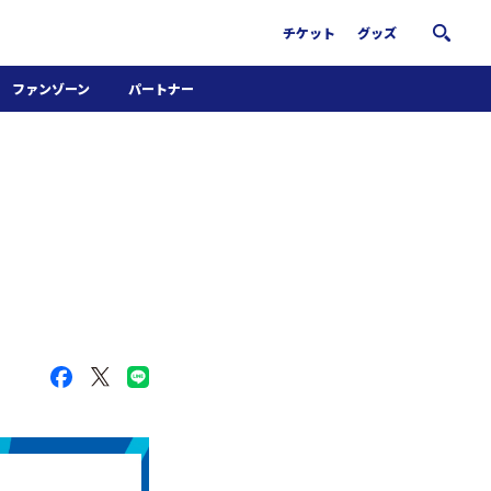
チケット
グッズ
ファンゾーン
パートナー
ホームタウン活動
パートナー募集
南葛サウナクラブ
グッズ
FiNANCiE