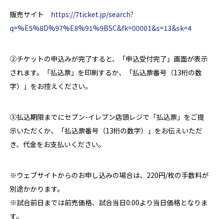
販売サイト
https://7ticket.jp/search?
q=%E5%8D%97%E8%91%9BSC&fk=00001&s=13&sk=4
②チケットの申込みが完了すると、「申込受付完了」画面が表示
されます。「払込票」を印刷するか、「払込票番号（13桁の数
字）」をお控えください。
③払込期限までにセブン-イレブン店頭レジで「払込票」をご提
示いただくか、「払込票番号（13桁の数字）」をお伝えいただ
き、代金をお支払いください。
※ウェブサイトからのお申し込みの場合は、220円/枚の手数料が
別途かかります。
※試合前日までは前売価格、試合当日0:00より当日価格となりま
す。