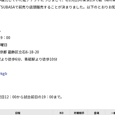
RE TSUBASAで前売り店頭販売することが決まりました。以下のとおり
A
9：00
火曜日
東京都 葛飾区立石6-18-20
より徒歩6分、青砥駅より徒歩10分
IDkgb
日12：00から試合前日の19：00まで。
日程
KO
対戦相手
会場
一