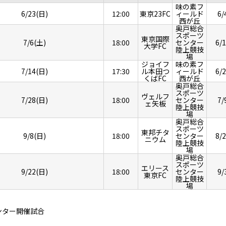
味の素フ
6/23(日)
12:00
東京23FC
ィールド
6/
西が丘
奥戸総合
スポーツ
東京国際
7/6(土)
18:00
センター
6/
大学FC
陸上競技
場
ジョイフ
味の素フ
7/14(日)
17:30
ル本田つ
ィールド
6/
くばFC
西が丘
奥戸総合
スポーツ
ヴェルフ
7/28(日)
18:00
センター
7/
ェ矢板
陸上競技
場
奥戸総合
スポーツ
東邦チタ
9/8(日)
18:00
センター
8/
ニウム
陸上競技
場
奥戸総合
スポーツ
エリース
9/22(日)
18:00
センター
9/
東京FC
陸上競技
場
ンター開催試合