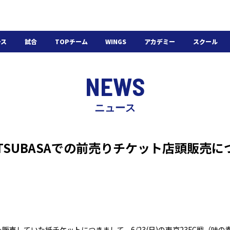
ース
試合
TOPチーム
WINGS
アカデミー
スクール
日程・結果
選手・スタッフ
選手・スタッフ
U-18
スクール概要
NEWS
チケット
U-15
スケジュール
施設紹介
よくある質問
ニュース
WINGSアカデミー
入会の流れ
RE TSUBASAでの前売りチケット店頭販売
販売していた紙チケットにつきまして、6/23(日)の東京23FC戦（味