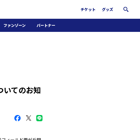
チケット
グッズ
ファンゾーン
パートナー
ホームタウン活動
パートナー募集
南葛サウナクラブ
グッズ
FiNANCiE
についてのお知
の素フィールド西が丘開