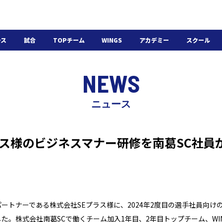
ース
試合
TOPチーム
WINGS
アカデミー
スクール
日程・結果
選手・スタッフ
選手・スタッフ
U-18
スクール概要
NEWS
チケット
U-15
スケジュール
施設紹介
よくある質問
ニュース
WINGSアカデミー
入会の流れ
Eプラス様のビジネスマナー研修を南葛SC社員
のパートナーである株式会社SEプラス様に、2024年2度目の選手社員向
た。株式会社南葛SCで働くチーム加入1年目、2年目トップチーム、WI