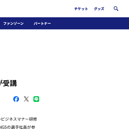
チケット
グッズ
ファンゾーン
パートナー
ホームタウン活動
パートナー募集
南葛サウナクラブ
グッズ
FiNANCiE
が受講
けのビジネスマナー研修
NGSの選手社員が参