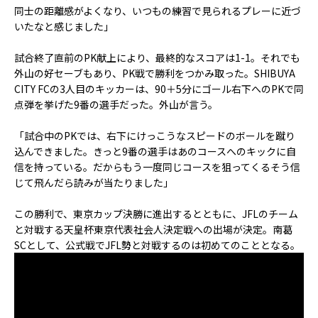
同士の距離感がよくなり、いつもの練習で見られるプレーに近づ
いたなと感じました」
試合終了直前のPK献上により、最終的なスコアは1-1。それでも
外山の好セーブもあり、PK戦で勝利をつかみ取った。SHIBUYA
CITY FCの3人目のキッカーは、90＋5分にゴール右下へのPKで同
点弾を挙げた9番の選手だった。外山が言う。
「試合中のPKでは、右下にけっこうなスピードのボールを蹴り
込んできました。きっと9番の選手はあのコースへのキックに自
信を持っている。だからもう一度同じコースを狙ってくる――そう信
じて飛んだら読みが当たりました」
この勝利で、東京カップ決勝に進出するとともに、JFLのチーム
と対戦する天皇杯東京代表社会人決定戦への出場が決定。南葛
SCとして、公式戦でJFL勢と対戦するのは初めてのこととなる。