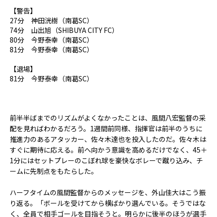
【警告】
27分 神田洸樹（南葛SC）
74分 山出旭（SHIBUYA CITY FC）
80分 今野泰幸（南葛SC）
81分 今野泰幸（南葛SC）
【退場】
81分 今野泰幸（南葛SC）
前半半ばまでのリズムがよくなかったことは、風間八宏監督の采
配を見ればわかるだろう。1週間前同様、指揮官は前半のうちに
推進力のあるアタッカー、佐々木達也を投入したのだ。佐々木は
すぐに期待に応える。前へ向かう意識を高めるだけでなく、45＋
1分にはセットプレーのこぼれ球を豪快なボレーで蹴り込み、チ
ームに先制点をもたらした。
ハーフタイムの風間監督からのメッセージを、外山佳大はこう振
り返る。「ボールを受けてから横ばかり選んでいる。そうではな
く、全員で相手ゴールを目指そうと。明らかに後半のほうが選手