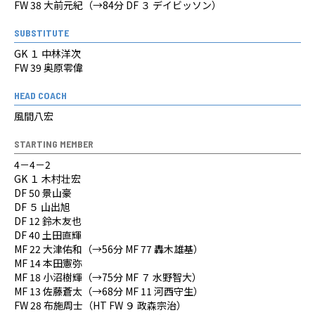
FW 38 大前元紀（→84分 DF ３ デイビッソン）
SUBSTITUTE
GK １ 中林洋次
FW 39 奥原零偉
HEAD COACH
風間八宏
STARTING MEMBER
4－4－2
GK １ 木村壮宏
DF 50 景山豪
DF ５ 山出旭
DF 12 鈴木友也
DF 40 土田直輝
MF 22 大津佑和（→56分 MF 77 轟木雄基）
MF 14 本田憲弥
MF 18 小沼樹輝（→75分 MF ７ 水野智大）
MF 13 佐藤蒼太（→68分 MF 11 河西守生）
FW 28 布施周士（HT FW ９ 政森宗治）