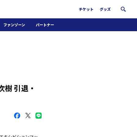
チケット
グッズ
ファンゾーン
パートナー
ホームタウン活動
パートナー募集
南葛サウナクラブ
グッズ
FiNANCiE
吹樹 引退・
のエキシビションマッ