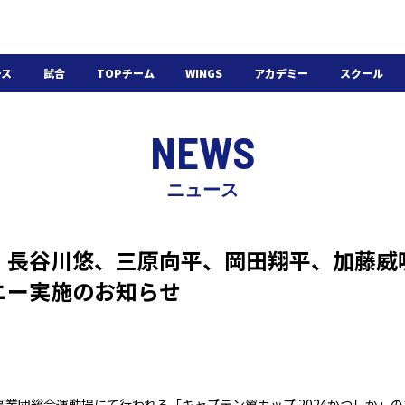
ース
試合
TOPチーム
WINGS
アカデミー
スクール
日程・結果
選手・スタッフ
選手・スタッフ
U-18
スクール概要
NEWS
チケット
U-15
スケジュール
施設紹介
よくある質問
ニュース
WINGSアカデミー
入会の流れ
、長谷川悠、三原向平、岡田翔平、加藤威
ニー実施のお知らせ
事業団総合運動場にて行われる「キャプテン翼カップ 2024かつしか」