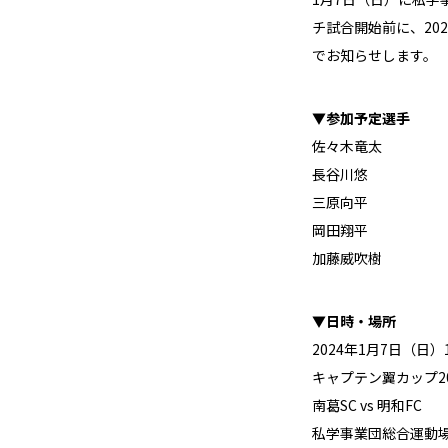
チ試合開始前に、20
でお知らせします。
▼参加予定選手
佐々木竜太
長谷川悠
三原向平
岡田翔平
加藤威吹樹
▼日時・場所
2024年1月7日（日）
キャプテン翼カップ2
南葛SC vs 明和FC
私学事業団総合運動場