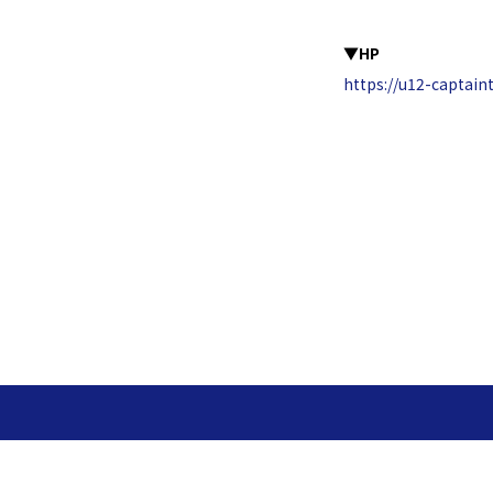
▼HP
https://u12-captai