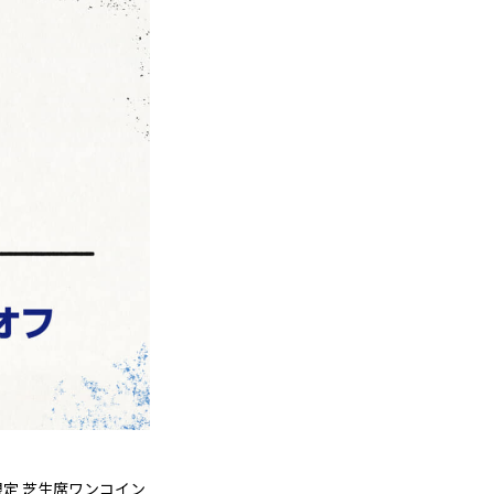
限定 芝生席ワンコイン