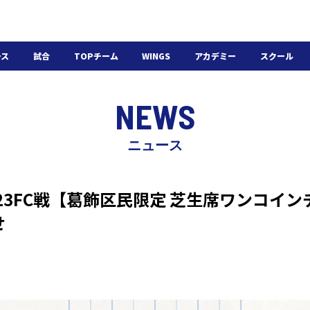
ース
試合
TOPチーム
WINGS
アカデミー
スクール
日程・結果
選手・スタッフ
選手・スタッフ
U-18
スクール概要
NEWS
チケット
U-15
スケジュール
施設紹介
よくある質問
ニュース
WINGSアカデミー
入会の流れ
東京23FC戦【葛飾区民限定 芝生席ワンコイ
せ