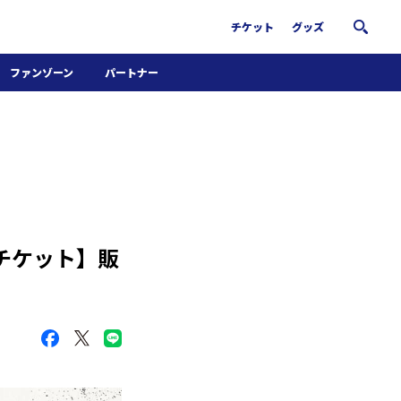
チケット
グッズ
ファンゾーン
パートナー
ホームタウン活動
パートナー募集
南葛サウナクラブ
グッズ
FiNANCiE
ンチケット】販