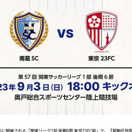
日)に開催される「関東リーグ1部 後期6節 東京23FC戦」で、【葛飾区民