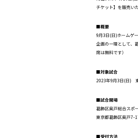
チケット】を販売い
■概要
9月3日(日)ホーム
企画の一環として、葛
席は無料です）
■対象試合
2023年9月3日(日)
■試合開場
葛飾区奥戸総合スポ
東京都葛飾区奥戸7-17
■受付方法