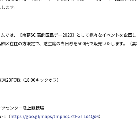
たします。
ゲームでは、【南葛SC 葛飾区民デー2023】として様々なイベントを企画
飾区在住の方限定で、芝生席の当日券を500円で販売いたします。（
 東京23FC戦（18:00キックオフ）
ーツセンター陸上競技場
-1（
https://goo.gl/maps/tmphqCZtFGTLd4Qd6
）