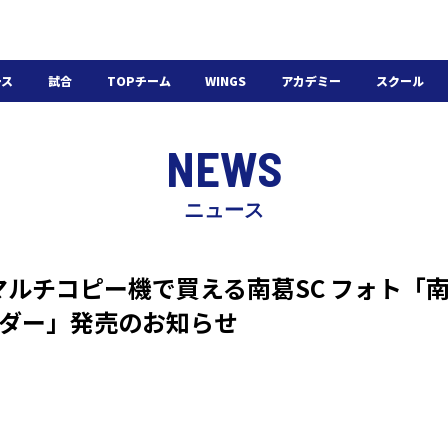
ース
試合
TOPチーム
WINGS
アカデミー
スクール
日程・結果
選手・スタッフ
選手・スタッフ
U-18
スクール概要
NEWS
チケット
U-15
スケジュール
施設紹介
よくある質問
ニュース
WINGSアカデミー
入会の流れ
ルチコピー機で買える南葛SC フォト「南葛S
ンダー」発売のお知らせ