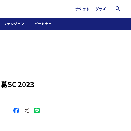
チケット
グッズ
ファンゾーン
パートナー
ホームタウン活動
パートナー募集
南葛サウナクラブ
グッズ
FiNANCiE
C 2023