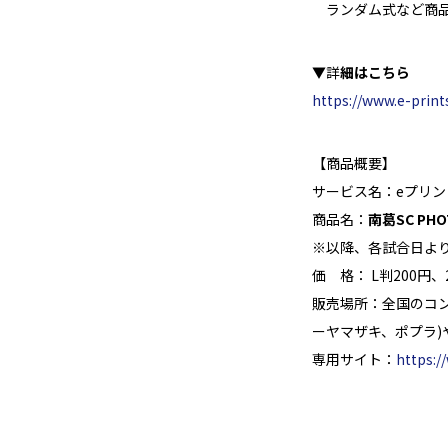
ランダム式など商品
▼詳
細はこちら
https://www.e-print
【商品概要】
サービス名：eプリン
商品名：
南葛SC PHO
※以降、各試合日よ
価 格： L判200円
販売場所：全国のコ
ーヤマザキ、ポプラ)
専用サイト：
https:/