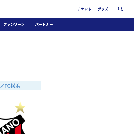
チケット
グッズ
ファンゾーン
パートナー
ホームタウン活動
パートナー募集
南葛サウナクラブ
グッズ
FiNANCiE
ーノFC横浜