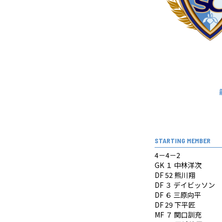
STARTING MEMBER
4－4－2
GK １ 中林洋次
DF 52 熊川翔
DF ３ デイビッソン
DF ６ 三原向平
DF 29 下平匠
MF ７ 関口訓充