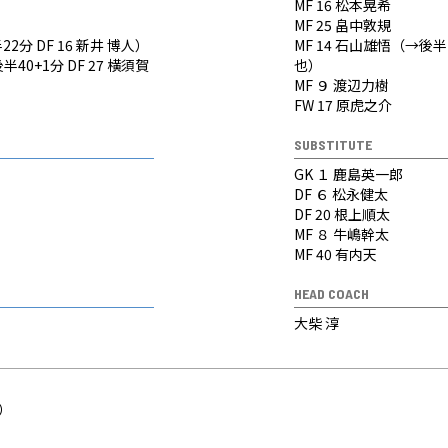
MF 16 松本晃希
MF 25 畠中敦規
22分 DF 16 新井 博人）
MF 14 石山雄悟（→後半2
半40+1分 DF 27 横須賀
也）
MF ９ 渡辺力樹
FW 17 原虎之介
SUBSTITUTE
GK １ 鹿島英一郎
DF ６ 松永健太
DF 20 根上順太
MF ８ 牛嶋幹太
MF 40 有内天
HEAD COACH
大柴 淳
C）