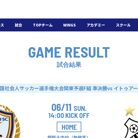
ース
試合
TOPチーム
WINGS
アカデミー
スクール
日程・結果
選手・スタッフ
選手・スタッフ
U-18
スクール概要
GAME RESULT
チケット
U-15
スケジュール
施設紹介
よくある質問
試合結果
WINGSアカデミー
入会の流れ
全国社会人サッカー選手権大会関東予選F組 準決勝
vs イトゥア
06/11
SUN.
14:00 KICK OFF
HOME
朝鮮大学校（無観客）