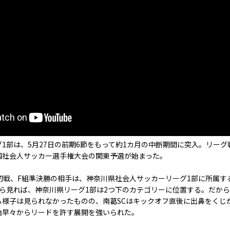
部は、5月27日の前期6節をもって約1カ月の中断期間に突入。リーグ
国社会人サッカー選手権大会の関東予選が始まった。
戦、F組準決勝の相手は、神奈川県社会人サッカーリーグ1部に所属する
から見れば、神奈川県リーグ1部は2つ下のカテゴリーに位置する。だか
様子は見られなかったものの、南葛SCはキックオフ直後に出鼻をくじか
始早々からリードを許す展開を強いられた。