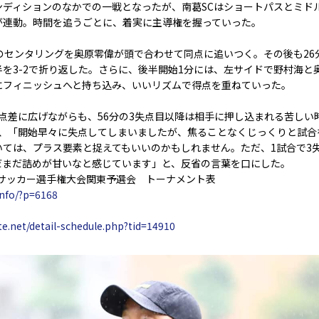
ディションのなかでの一戦となったが、南葛SCはショートパスとミド
が連動。時間を追うごとに、着実に主導権を握っていった。
センタリングを奥原零偉が頭で合わせて同点に追いつく。その後も26
半を3-2で折り返した。さらに、後半開始1分には、左サイドで野村海と
にフィニッシュへと持ち込み、いいリズムで得点を重ねていった。
点差に広げながらも、56分の3失点目以降は相手に押し込まれる苦しい
は、「開始早々に失点してしまいましたが、焦ることなくじっくりと試合
いては、プラス要素と捉えてもいいのかもしれません。ただ、1試合で3
だまだ詰めが甘いなと感じています」と、反省の言葉を口にした。
人サッカー選手権大会関東予選会 トーナメント表
info/?p=6168
e.net/detail-schedule.php?tid=14910