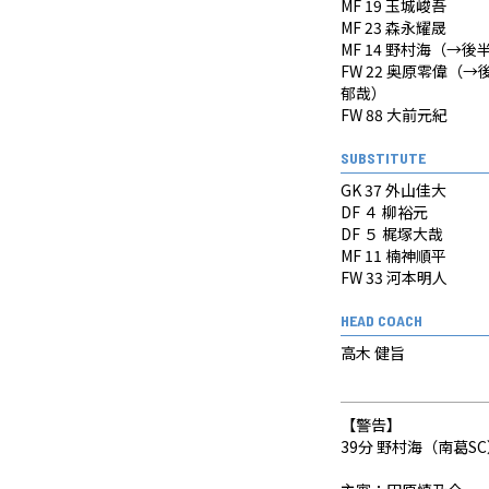
MF 19 玉城峻吾
MF 23 森永耀晟
MF 14 野村海（→後半
FW 22 奥原零偉（→後
郁哉）
FW 88 大前元紀
SUBSTITUTE
GK 37 外山佳大
DF ４ 柳裕元
DF ５ 梶塚大哉
MF 11 楠神順平
FW 33 河本明人
HEAD COACH
高木 健旨
【警告】
39分 野村海（南葛S