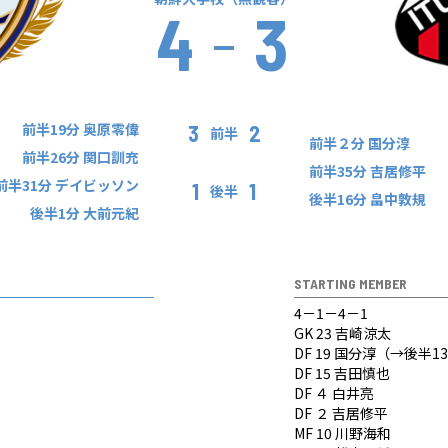
4
3
前半19分 奥原零偉
3
2
前半
前半２分 国分淳
前半26分 関口訓充
前半35分 吉居修平
前半31分 デイビッソン
1
1
後半
後半16分 畠中敦規
後半1分 大前元紀
STARTING MEMBER
4－1－4－1
GK 23 吉崎涼太
DF 19 国分淳（→後半13
DF 15 吉田慎也
DF ４ 白井亮
DF ２ 吉居修平
MF 10 川野海和