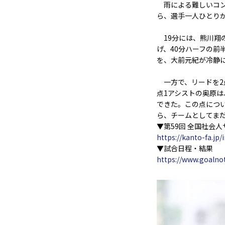
雨による難しいコン
ら、選手一人ひとり
19分には、熊川翔の
げ、40分ハーフの前
を、大前元紀が冷静
一方で、リードを2
点1アシストの奥原
できた。この点につ
ら、チームとしてま
▼第59回 全国社会
https://kanto-fa.jp/
▼試合日程・結果
https://www.goalnot