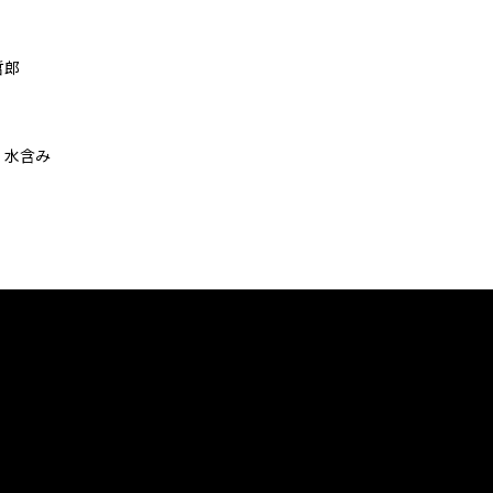
哲郎
、水含み