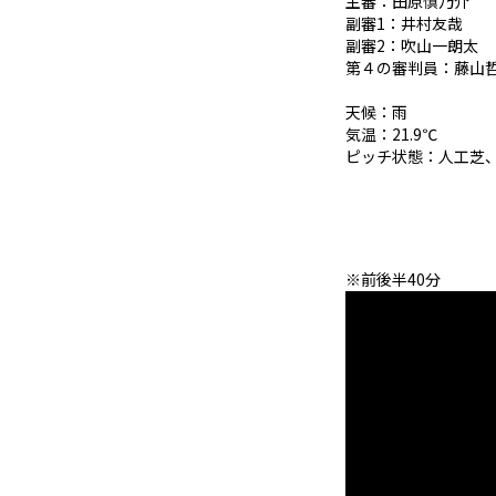
主審：田原慎乃介
副審1：井村友哉
副審2：吹山一朗太
第４の審判員：藤山
天候：雨
気温：21.9℃
ピッチ状態：人工芝
※前後半40分