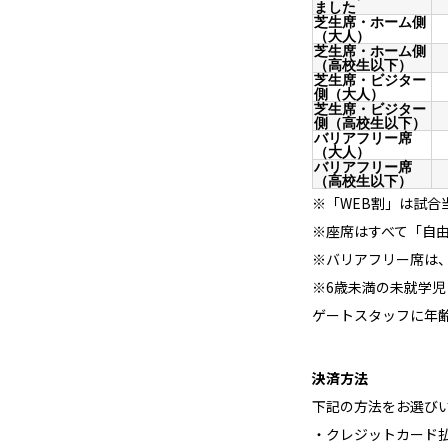
ました
芝生席・ホーム側
（大人）
芝生席・ホーム側
（高校生以下）
芝生席・ビジター
側（大人）
芝生席・ビジター
側（高校生以下）
バリアフリー席
（大人）
バリアフリー席
（高校生以下）
※「WEB割」は試合
※座席はすべて「自
※バリアフリー席は
※6歳未満の未就学
ゲートスタッフに年
決済方法
下記の方法をお選び
・クレジットカード