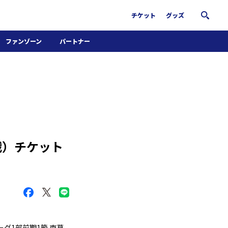
チケット
グッズ
ファンゾーン
パートナー
ホームタウン活動
パートナー募集
南葛サウナクラブ
グッズ
FiNANCiE
C戦）チケット
グ1部前期1節 南葛