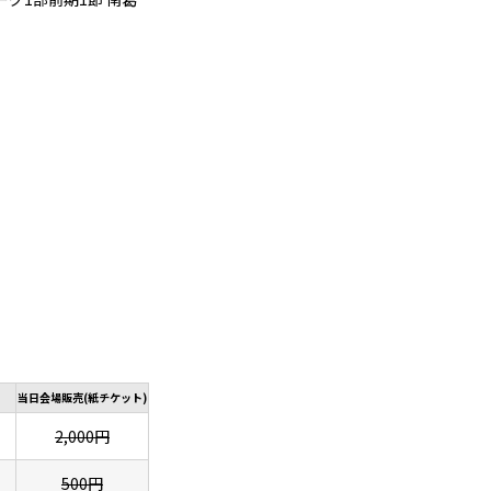
。
当日会場販売(紙チケット)
2,000円
500円