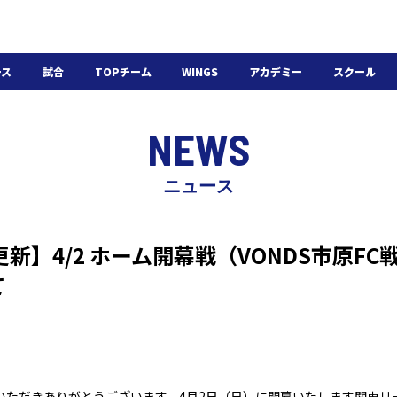
ース
試合
TOPチーム
WINGS
アカデミー
スクール
日程・結果
選手・スタッフ
選手・スタッフ
U-18
スクール概要
NEWS
チケット
U-15
スケジュール
施設紹介
よくある質問
ニュース
WINGSアカデミー
入会の流れ
報更新】4/2 ホーム開幕戦（VONDS市原F
て
いただきありがとうございます。4月2日（日）に開幕いたします関東リー