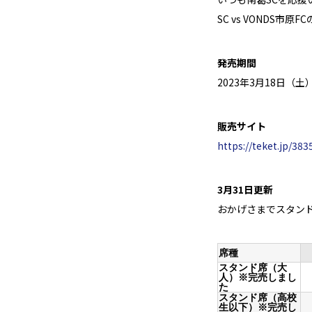
SC vs VONDS
発売期間
2023年3月18日（土
販売サイト
https://teket.jp/38
3月31日更新
おかげさまでスタン
席種
スタンド席（大
人）
※完売しまし
た
スタンド席（高校
生以下）
※完売し