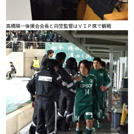
高橋陽一後援会会長と向笠監督はＶＩＰ席で観戦